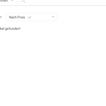
ionen
n
Nach Preis
ikel gefunden!