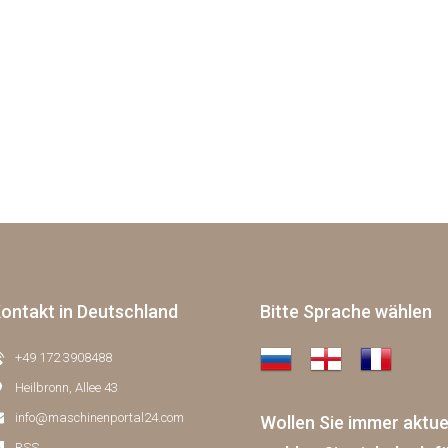
ontakt in Deutschland
Bitte Sprache wählen
+49 172 3908488
Heilbronn, Allee 43
info@maschinenportal24.сom
Wollen Sie immer aktu
RSS