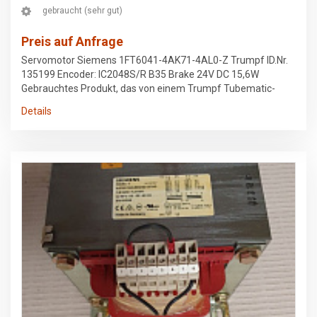
gebraucht (sehr gut)
Preis auf Anfrage
Servomotor Siemens 1FT6041-4AK71-4AL0-Z Trumpf ID.Nr.
135199 Encoder: IC2048S/R B35 Brake 24V DC 15,6W
Gebrauchtes Produkt, das von einem Trumpf Tubematic-
Laserschneidanlage stammt und vor der Demontage in
Details
Betrieb war.