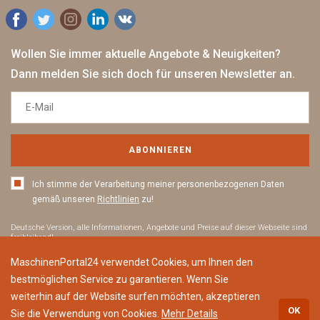
Wollen Sie immer aktuelle Angebote & Neuigkeiten?
Dann melden Sie sich doch für unseren Newsletter an.
ABONNIEREN
Ich stimme der Verarbeitung meiner personenbezogenen Daten
gemäß unseren
Richtlinien
zu!
Deutsche Version, alle Informationen, Angebote und Preise auf dieser Webseite sind
freibleibend!
Mit der Nutzung dieser Website akzeptieren Sie die
Allgemeinen Geschäfts
sowie
MaschinenPortal24 verwendet Cookies, um Ihnen den
Datenschutzbestimmungen
. Alle Markennamen sind Eigentum ihrer jeweiligen
Inhaber. MaschinenPortal24 ist nicht für den Inhalt von fremden Webseiten beim
bestmöglichen Service zu garantieren. Wenn Sie
Anklicken externer Links verantwortlich.
weiterhin auf der Website surfen möchten, akzeptieren
OK
Sie die Verwendung von Cookies.
Mehr Details