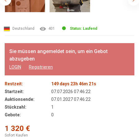
Deutschland
401
Status: Laufend
Sie müssen angemeldet sein, um ein Gebot
abzugeben
LOGIN
Registrieren
Restzeit:
149
days
23
h
46
m
21
s
Startzeit:
07.07.2026 07:46:22
Auktionsende:
07.01.2027 07:46:22
Stückzahl:
1
Gebote:
0
1 320 €
Sofort Kaufen