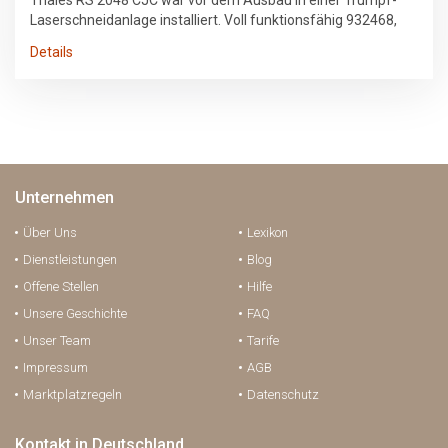
Laserschneidanlage installiert. Voll funktionsfähig 932468,
1237228, 1237260, 1237398, 1296799, 1582457, 1582540,
Details
1812660, 1247712, 1811787
Unternehmen
Über Uns
Lexikon
Dienstleistungen
Blog
Offene Stellen
Hilfe
Unsere Geschichte
FAQ
Unser Team
Tarife
Impressum
AGB
Marktplatzregeln
Datenschutz
Kontakt in Deutschland