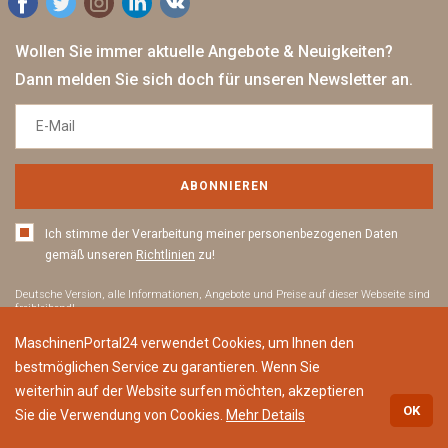
Wollen Sie immer aktuelle Angebote & Neuigkeiten?
Dann melden Sie sich doch für unseren Newsletter an.
ABONNIEREN
Ich stimme der Verarbeitung meiner personenbezogenen Daten
gemäß unseren
Richtlinien
zu!
Deutsche Version, alle Informationen, Angebote und Preise auf dieser Webseite sind
freibleibend!
Mit der Nutzung dieser Website akzeptieren Sie die
Allgemeinen Geschäfts
sowie
MaschinenPortal24 verwendet Cookies, um Ihnen den
Datenschutzbestimmungen
. Alle Markennamen sind Eigentum ihrer jeweiligen
Inhaber. MaschinenPortal24 ist nicht für den Inhalt von fremden Webseiten beim
bestmöglichen Service zu garantieren. Wenn Sie
Anklicken externer Links verantwortlich.
weiterhin auf der Website surfen möchten, akzeptieren
OK
Sie die Verwendung von Cookies.
Mehr Details
© 2020 Alle Rechte vorbehalten