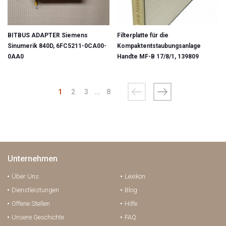
BITBUS ADAPTER Siemens
Filterplatte für die
Sinumerik 840D, 6FC5211-0CA00-
Kompaktentstaubungsanlage
0AA0
Handte MF-B 17/8/1, 139809
1
2
3
...
8
Unternehmen
Über Uns
Lexikon
Dienstleistungen
Blog
Offene Stellen
Hilfe
Unsere Geschichte
FAQ