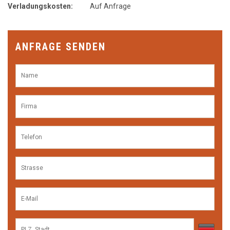
Verladungskosten:
Auf Anfrage
• Erweiterte Werkstattprogrammierung
• Schnelles Nachproduzieren
• Integrierte Technologiedaten
• Abschaltautomatik
ANFRAGE SENDEN
• FastLine
• AdjustLine
• Teleservice per Internet Datenübertragung
• USB-Schnittstelle
• RJ-45 Netzwerkanschluss Sicherheit
• CE-Kennzeichnung
• Lichtschranken
• Mehrkammerabsaugsystem
• Integrierte Kompaktentstaubungsanlage
• Brandmeldeanlage im Kompaktentstauber
• Maschinenverkleidung, zertifizierte Sichtscheibe, Tür rechts
• Elektrisches Rolldach