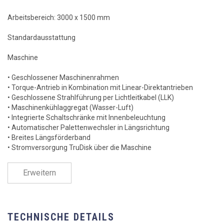
Arbeitsbereich: 3000 x 1500 mm
Standardausstattung
Maschine
• Geschlossener Maschinenrahmen
• Torque-Antrieb in Kombination mit Linear-Direktantrieben
• Geschlossene Strahlführung per Lichtleitkabel (LLK)
• Maschinenkühlaggregat (Wasser-Luft)
• Integrierte Schaltschränke mit Innenbeleuchtung
• Automatischer Palettenwechsler in Längsrichtung
• Breites Längsförderband
• Stromversorgung TruDisk über die Maschine
• Arbeitsraumbeleuchtung
• Positionslaserdiode
Erweitern
• Sprüheinrichtung
• PierceLine
• FocusLine
• NitroLine
TECHNISCHE DETAILS
• PlasmaLine