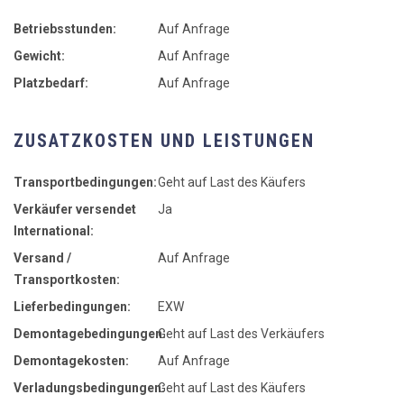
• Automatische Düsenreinigung
Betriebsstunden:
Auf Anfrage
TRUMPF Laser
Gewicht:
Auf Anfrage
• Festkörperlaser TruDisk 3001 mit einem LLK-Abgang
Platzbedarf:
Auf Anfrage
• Lichtleitkabel gem. Standardlayout
• Laserkühlaggregat (Wasser-Luft)
• Anregung über Pumpdioden
ZUSATZKOSTEN UND LEISTUNGEN
• Laserleistungssteuerung
• Logbuchfunktion Laser
Transportbedingungen:
Geht auf Last des Käufers
Schneidkopf
Verkäufer versendet
Ja
International:
• Universal Schneideinheit mit volladaptivem Linsensystem
Versand /
Auf Anfrage
• Schutzglas gegen Linsenverschmutzung
• Zustandsprüfung des Schutzglases
Transportkosten:
• ControlLine: Höhenregelung und Blechaußenkantenerfassung
Lieferbedingungen:
EXW
Steuerung
Demontagebedingungen:
Geht auf Last des Verkäufers
Demontagekosten:
Auf Anfrage
• Steuerung SINUMERIK 840D SL
• 17" Touch Farbbildschirm
Verladungsbedingungen:
Geht auf Last des Käufers
• Einfache Werkstattprogrammierung