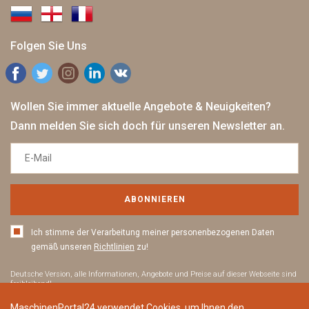
Folgen Sie Uns
Wollen Sie immer aktuelle Angebote & Neuigkeiten?
Dann melden Sie sich doch für unseren Newsletter an.
ABONNIEREN
Ich stimme der Verarbeitung meiner personenbezogenen Daten
gemäß unseren
Richtlinien
zu!
Deutsche Version, alle Informationen, Angebote und Preise auf dieser Webseite sind
freibleibend!
Mit der Nutzung dieser Website akzeptieren Sie die
Allgemeinen Geschäfts
sowie
MaschinenPortal24 verwendet Cookies, um Ihnen den