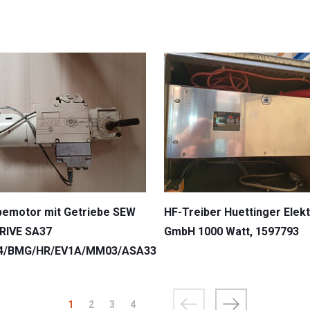
bemotor mit Getriebe SEW
HF-Treiber Huettinger Elekt
RIVE SA37
GmbH 1000 Watt, 1597793
4/BMG/HR/EV1A/MM03/ASA33
1
2
3
4