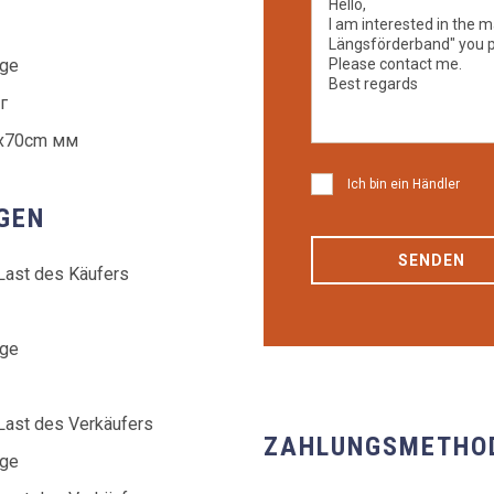
age
г
x70cm мм
Ich bin ein Händler
GEN
SENDEN
Last des Käufers
age
Last des Verkäufers
ZAHLUNGSMETHO
age