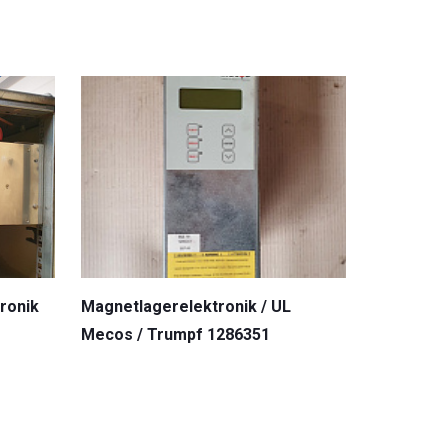
ronik
Magnetlagerelektronik / UL
Drehstro
Mecos / Trumpf 1286351
Trumpf 1
128285