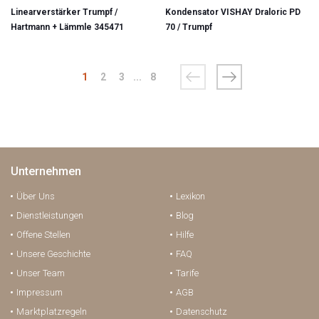
Linearverstärker Trumpf /
Kondensator VISHAY Draloric PD
Hartmann + Lämmle 345471
70 / Trumpf
1
2
3
...
8
Unternehmen
Über Uns
Lexikon
Dienstleistungen
Blog
Offene Stellen
Hilfe
Unsere Geschichte
FAQ
Unser Team
Tarife
Impressum
AGB
Marktplatzregeln
Datenschutz